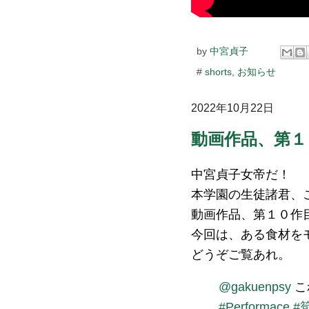
by
中宮貞子
#
shorts
,
お知らせ
2022年10月22日
動画作品、第１
中宮貞子女帝だ！
本学園の生徒諸君、
動画作品、第１０作
今回は、ある食材を
どうぞご覧あれ。
@gakuenpsy
こ
#Performace
#