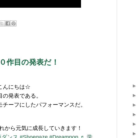
０作目の発表だ！
こんにちは☆
目の発表である。
モチーフにしたパフォーマンスだ。
れから元気に成長していきます！
筍ダンス
#Shoegaze
#Dreampop
♬ 学