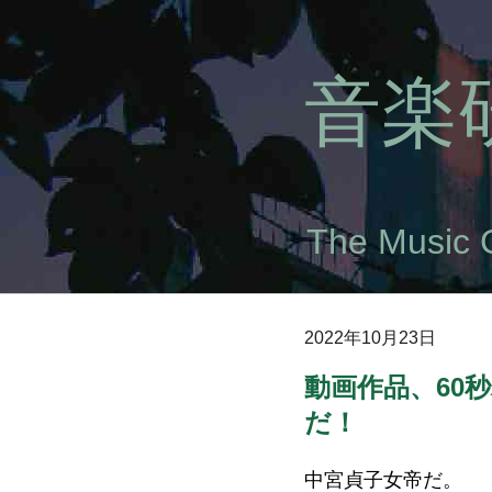
音楽研
The Music 
2022年10月23日
動画作品、60
だ！
中宮貞子女帝だ。