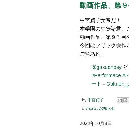
動画作品、第９
中宮貞子女帝だ！
本学園の生徒諸君、
動画作品、第９作目
今回はフリック操作が
ご覧あれ。
@gakuenpsy
ど
#Performace
#S
ート - Gakuen
by
中宮貞子
#
shorts
,
お知らせ
2022年10月8日