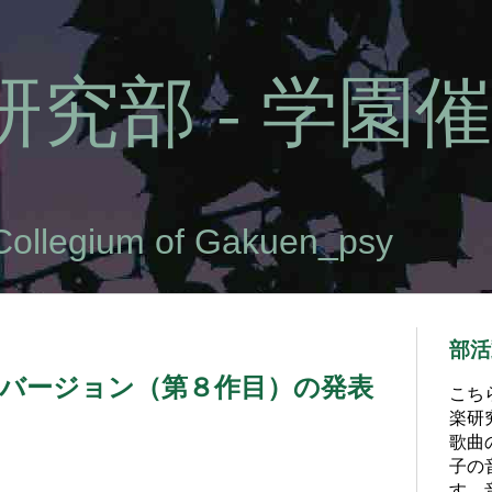
究部 - 学園催
Collegium of Gakuen_psy
部活
秒バージョン（第８作目）の発表
こち
楽研
歌曲
子の
す。