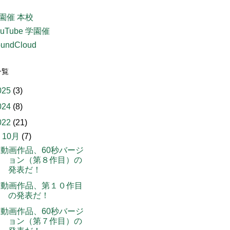
園催 本校
ouTube 学園催
undCloud
一覧
025
(3)
024
(8)
022
(21)
▼
10月
(7)
動画作品、60秒バージ
ョン（第８作目）の
発表だ！
動画作品、第１０作目
の発表だ！
動画作品、60秒バージ
ョン（第７作目）の