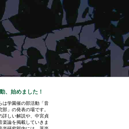
動、始めました！
らは学園催の部活動「音
究部」の発表の場です。
の詳しい解説や、中宮貞
音楽論を掲載していきま
音楽研究部内には、器楽