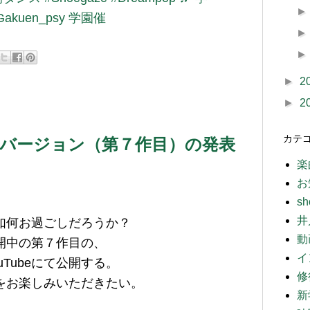
akuen_psy 学園催
►
2
►
2
カテ
秒バージョン（第７作目）の発表
楽
お
sh
井
如何お過ごしだろうか？
動
開中の第７作目の、
イ
uTubeにて公開する。
修
をお楽しみいただきたい。
新