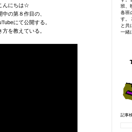
こんにちは☆
班、
各班
開中の第８作目の、
す。
uTubeにて公開する。
と共
き方を教えている。
一緒
記事