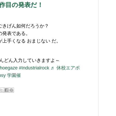
作目の発表だ！
ごきげん如何だろうか？
の発表である。
上手くなる おまじない だ。
んどん入力していきますよ～
hoegaze
#Industrialrock
♬ 休校エアポ
_psy 学園催