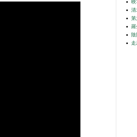
映
清
第
羅
陰
走