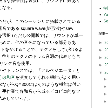
快適な操作性は裏腹に、サウンドに難あり
となる。
学
Y
色だが、このシーケンサに搭載されている
So
ある square wave(矩形波)やsaw
記事
などを選択 (ただし公開版では、サウンドが単一
ために、他の音色になっている部分もあ
►
2
ェクトをかけることで、テクノらしさが出るよ
►
2
、往年のテクノのドラム音源の代表とも言
►
2
リング音を使用。
►
2
ノやトランスでは、「アルペジエータ」と
▼
2
分散和音
を演奏してくれる機能がよく用い
ながらQY300にはそのような機能は付い
、手作業で各和音から成るピコピコ的なフ
込みしていった。