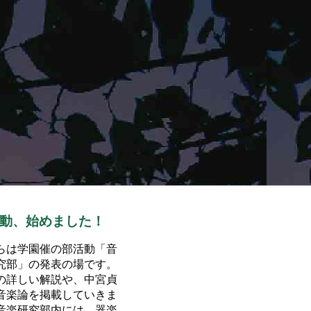
動、始めました！
らは学園催の部活動「音
究部」の発表の場です。
の詳しい解説や、中宮貞
音楽論を掲載していきま
音楽研究部内には、器楽