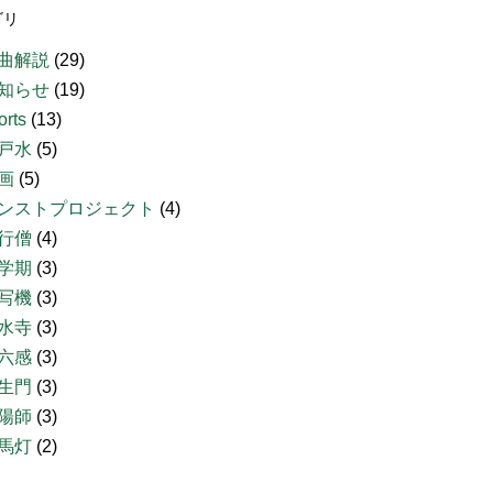
ゴリ
曲解説
(29)
知らせ
(19)
orts
(13)
戸水
(5)
画
(5)
ンストプロジェクト
(4)
行僧
(4)
学期
(3)
写機
(3)
水寺
(3)
六感
(3)
生門
(3)
陽師
(3)
馬灯
(2)