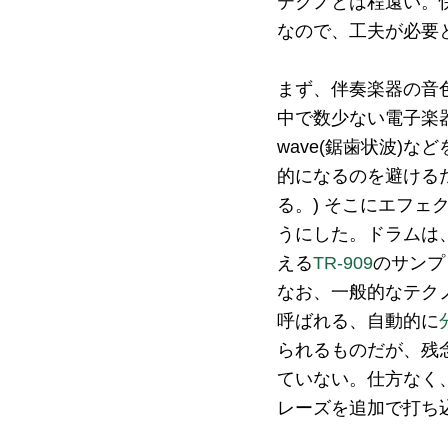
テクノとは程遠い。
なので、工夫が必要
まず、伴奏楽器の音
中で数少ない電子楽器音で
wave(鋸歯状波)
的になるのを避ける
る。) そこにエフ
うにした。ドラムは
える
TR-909
のサンプ
なお、一般的なテク
呼ばれる、自動的に
られるものだが、残念
ていない。仕方なく
レーズを追加で打ち