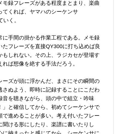
メモ録フレーズがある程度まとまり、楽曲
ってくれば、ヤマハのシーケンサ
していく。
常に手間の掛かる作業工程である。メモ録
たフレーズを直接QY300に打ち込めば良
かもしれない。その上、ラジカセが登場す
えれば想像を絶する手法だろう。
レーズが頭に浮かんだ、まさにその瞬間の
逃さぬよう、即時に記録することにこだわ
録音を聴きながら、頭の中で組立・吟味
！」と確信してから、初めてシーケンサで
順で進めることが多い。考え付いたフレー
に聞ける形にしたり、楽譜に書いたりし
心に納まったと感じてから、シーケンサに