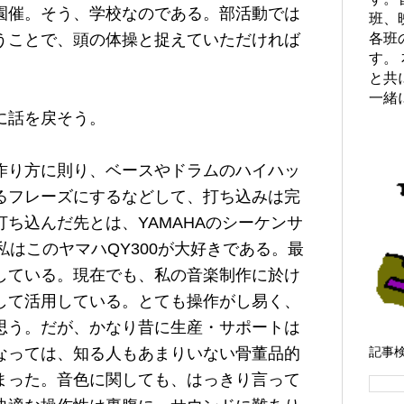
園催。そう、学校なのである。部活動では
班、
うことで、頭の体操と捉えていただければ
各班
す。
と共
一緒
に話を戻そう。
作り方に則り、ベースやドラムのハイハッ
るフレーズにするなどして、打ち込みは完
ち込んだ先とは、YAMAHAのシーケンサ
論私はこのヤマハQY300が大好きである。最
している。現在でも、私の音楽制作に於け
して活用している。とても操作がし易く、
思う。だが、かなり昔に生産・サポートは
なっては、知る人もあまりいない骨董品的
記事
まった。音色に関しても、はっきり言って