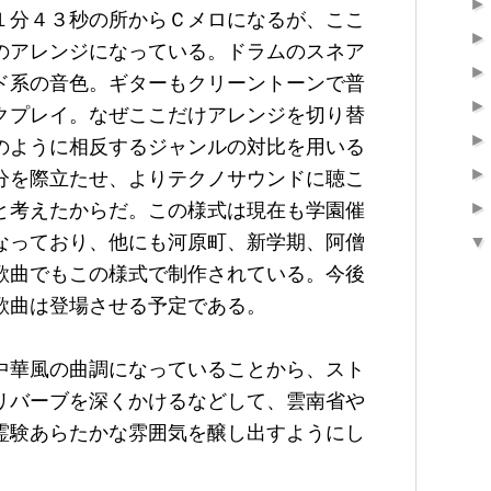
１分４３秒の所からＣメロになるが、ここ
のアレンジになっている。ドラムのスネア
ド系の音色。ギターもクリーントーンで普
クプレイ。なぜここだけアレンジを切り替
のように相反するジャンルの対比を用いる
分を際立たせ、よりテクノサウンドに聴こ
と考えたからだ。この様式は現在も学園催
なっており、他にも河原町、新学期、阿僧
歌曲でもこの様式で制作されている。今後
歌曲は登場させる予定である。
中華風の曲調になっていることから、スト
リバーブを深くかけるなどして、雲南省や
霊験あらたかな雰囲気を醸し出すようにし