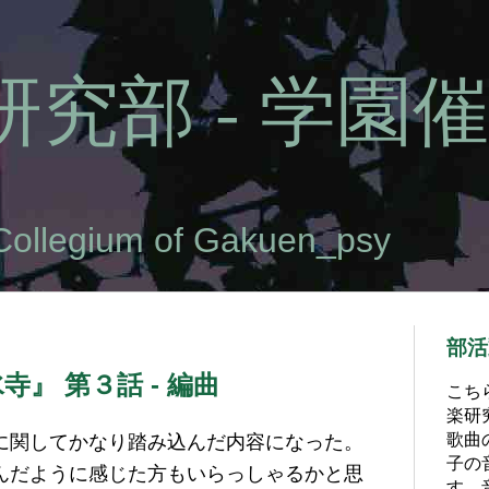
究部 - 学園催
Collegium of Gakuen_psy
部活
寺』 第３話 - 編曲
こち
楽研
歌曲
に関してかなり踏み込んだ内容になった。
子の
んだように感じた方もいらっしゃるかと思
す。