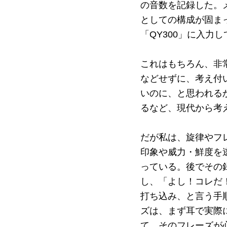
の音数を記録した。
としての構成が固ま
「QY300」に入力
これはもちろん、非
などせずに、考え付い
いのに、と思われる
るなど、現代から考
だが私は、旋律やフ
印象や威力・鮮度を
っている。後でその
し、「よし！コレだ
打ち込み、と言う手
ズは、まず耳で実際
て、そのフレーズが