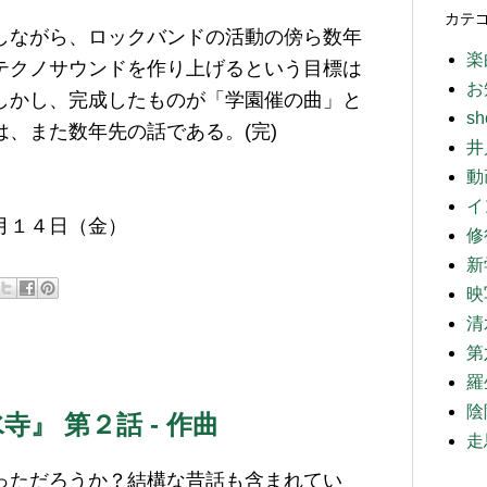
カテ
しながら、ロックバンドの活動の傍ら数年
楽
テクノサウンドを作り上げるという目標は
お
しかし、完成したものが「学園催の曲」と
sh
、また数年先の話である。(完)
井
動
イ
月１４日（金）
修
新
映
清
第
羅
陰
寺』 第２話 - 作曲
走
っただろうか？結構な昔話も含まれてい