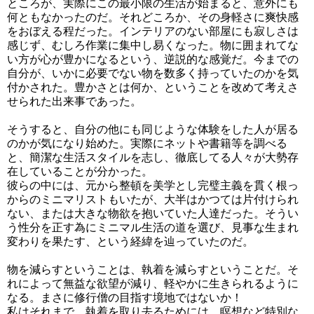
ところが、実際にこの最小限の生活が始まると、意外にも
何ともなかったのだ。それどころか、その身軽さに爽快感
をおぼえる程だった。インテリアのない部屋にも寂しさは
感じず、むしろ作業に集中し易くなった。物に囲まれてな
い方が心が豊かになるという、逆説的な感覚だ。今までの
自分が、いかに必要でない物を数多く持っていたのかを気
付かされた。豊かさとは何か、ということを改めて考えさ
せられた出来事であった。
そうすると、自分の他にも同じような体験をした人が居る
のかが気になり始めた。実際にネットや書籍等を調べる
と、簡潔な生活スタイルを志し、徹底してる人々が大勢存
在していることが分かった。
彼らの中には、元から整頓を美学とし完璧主義を貫く根っ
からのミニマリストもいたが、大半はかつては片付けられ
ない、または大きな物欲を抱いていた人達だった。そうい
う性分を正す為にミニマル生活の道を選び、見事な生まれ
変わりを果たす、という経緯を辿っていたのだ。
物を減らすということは、執着を減らすということだ。そ
れによって無益な欲望が減り、軽やかに生きられるように
なる。まさに修行僧の目指す境地ではないか！
私はそれまで、執着を取り去るためには、瞑想など特別な