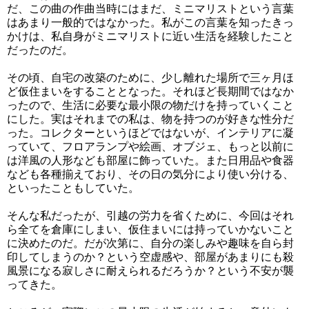
だ、この曲の作曲当時にはまだ、ミニマリストという言葉
はあまり一般的ではなかった。私がこの言葉を知ったきっ
かけは、私自身がミニマリストに近い生活を経験したこと
だったのだ。
その頃、自宅の改築のために、少し離れた場所で三ヶ月ほ
ど仮住まいをすることとなった。それほど長期間ではなか
ったので、生活に必要な最小限の物だけを持っていくこと
にした。実はそれまでの私は、物を持つのが好きな性分だ
った。コレクターというほどではないが、インテリアに凝
っていて、フロアランプや絵画、オブジェ、もっと以前に
は洋風の人形なども部屋に飾っていた。また日用品や食器
なども各種揃えており、その日の気分により使い分ける、
といったこともしていた。
そんな私だったが、引越の労力を省くために、今回はそれ
ら全てを倉庫にしまい、仮住まいには持っていかないこと
に決めたのだ。だが次第に、自分の楽しみや趣味を自ら封
印してしまうのか？という空虚感や、部屋があまりにも殺
風景になる寂しさに耐えられるだろうか？という不安が襲
ってきた。