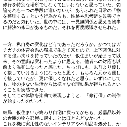
修行を特別な場所でしなくてはいけないと思っていた。勿
論それも一つの手段に違いないが、ありふれた日常の「物
を整理する」という行為からも、性格や思考癖を改善でき
るのだと気付いた。世の中には、一見無関係と思える物事
に解決の糸口があるものだ。それを再度認識させられた。
一方、私自身の変化はどうであっただろうか。かつてはガ
チガチの体育会系の環境で生きて来たので、上下関係に対
する強い拘りを持っていたのだが、仮住まいが始まって以
来、その意識は変わったように思える。他者への対応も以
前より温和になったと感じた。ちっぴにも、以前より優し
く接していけるようになったと思う。もちろん元から優し
く接していたが、更に優しくなれたと思う。いずれにして
も、物の少ない生活からは様々な心理効果が得られるとい
うことを実感できた。
そしてこの体験を楽曲で表現しようと、『修行僧』の制作
が始まったのだった。
結局、仮住まいが終わり自宅に戻ってからも、必需品以外
の倉庫の物を部屋に戻すことはほとんどなかった。
これを機に実用性のないインテリアや不用品を処分し、か