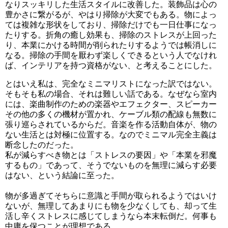
なりスッキリした生活スタイルに改善した。装飾品は心の
豊かさに繋がるが、やはり掃除が大変でもある。物によっ
ては複雑な形状をしており、掃除だけでも一日仕事になっ
たりする。折角の癒し効果も、掃除のストレスが上回った
り、本業にかける時間が削られたりするようでは帳消しに
なる。掃除の手間を厭わず楽しくできるという人でなけれ
ば、インテリアを持つ資格がない、と考えることにした。
とはいえ私は、完全なミニマリストになった訳ではない。
そもそも私の場合、それは難しい話である。なぜなら室内
には、楽曲制作のための楽器やエフェクター、スピーカー
その他の多くの機材が置かれ、ケーブル類の配線も無数に
張り巡らされているからだ。音楽を作る活動自体が、物の
ない生活とは対極に位置する。なのでミニマル完全主義は
断念したのだった。
私が減らすべき物とは「ストレスの要因」や「本業を邪魔
するもの」であって、そうでないものを無理に減らす必要
はない、という結論に至った。
物が多過ぎてそちらに意識と手間が取られるようではいけ
ないが、無理してあまりにも物を少なくしても、却って生
活し辛くストレスに感じてしまうなら本末転倒だ。何事も
中庸を保つことが理想である。