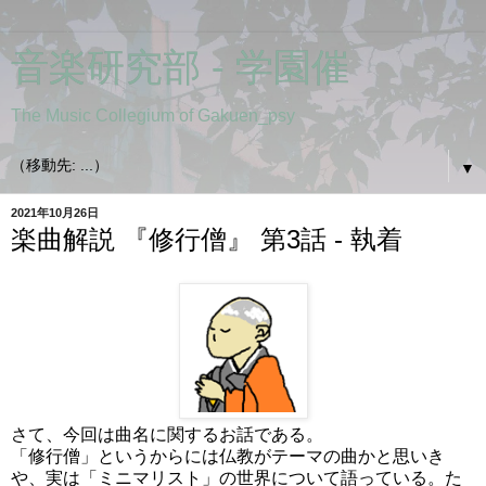
音楽研究部 - 学園催
The Music Collegium of Gakuen_psy
▼
2021年10月26日
楽曲解説 『修行僧』 第3話 - 執着
さて、今回は曲名に関するお話である。
「修行僧」というからには仏教がテーマの曲かと思いき
や、実は「ミニマリスト」の世界について語っている。た